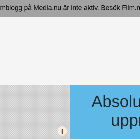
mblogg på Media.nu är inte aktiv. Besök Film.nu
Absolu
uppr
i