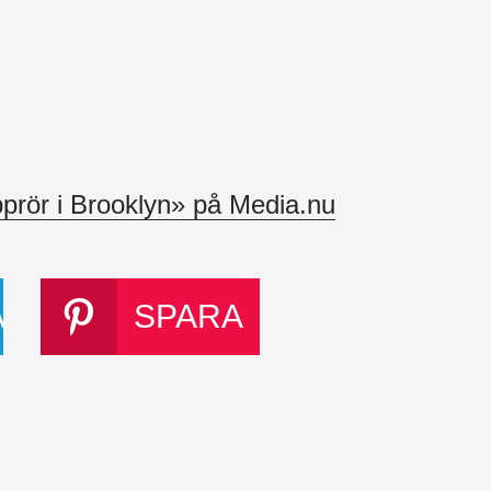
pprör i Brooklyn» på Media.nu
A
SPARA