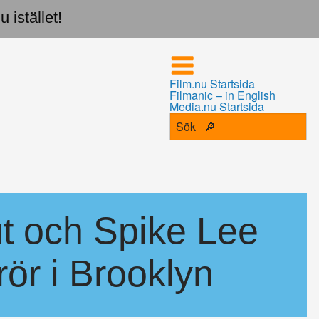
 istället!
Film.nu Startsida
Filmanic – in English
Media.nu Startsida
t och Spike Lee
ör i Brooklyn