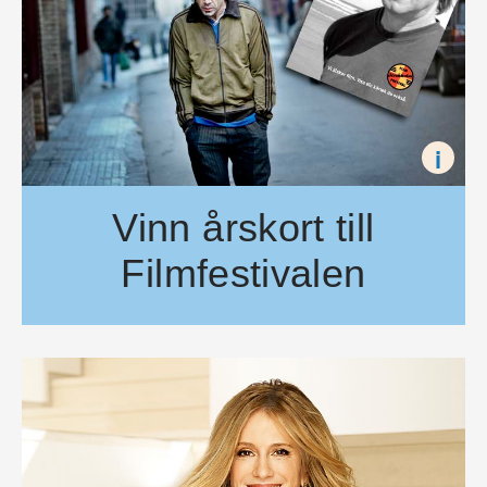
i
Vinn årskort till
Filmfestivalen
Tio lyckliga vinnare får varsitt festivalpaket innehållande två å