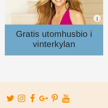
i
Gratis utomhusbio i
vinterkylan
Under Stockholms Filmfestival kan du se film gratis på Nor