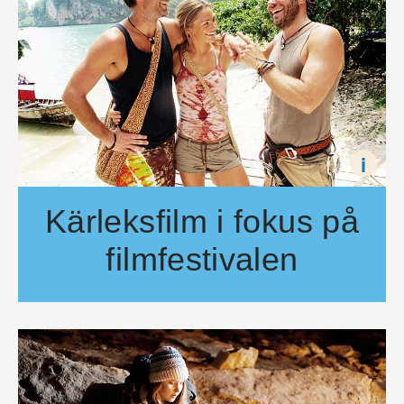
i
Kärleksfilm i fokus på
filmfestivalen
Hur kärleken skildras på film är både en tydlig skildring av v