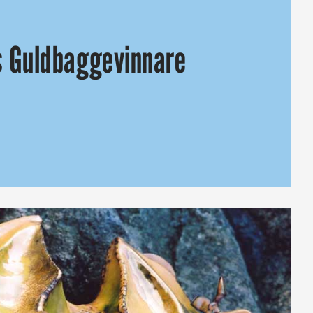
s Guldbaggevinnare
prestationer inom svensk film delades ut i kväll. Bästa film ble