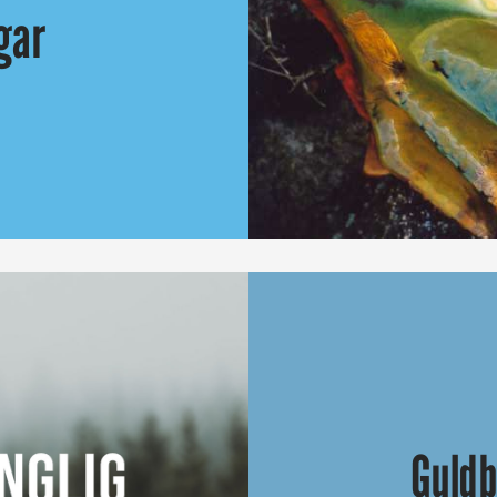
gar
ationella filmgalor, med priser i fler kategorier. Från och med
Guld