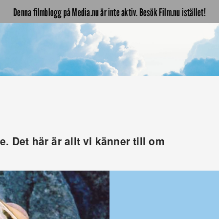
Denna filmblogg på Media.nu är inte aktiv. Besök Film.nu istället!
 Det här är allt vi känner till om