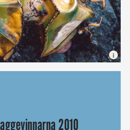
 nästa år kommer sju nya guldbaggar att delas ut, bland dem Bäs
i
baggevinnarna 2010