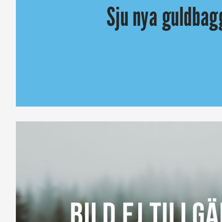
Sju nya guldbag
Guldbaggegalan tar ett steg närmare Oscar och andra intern