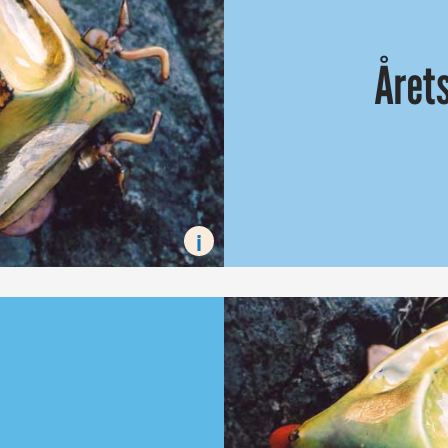
Året
Guldbaggarna för 2011 års bästa 
i