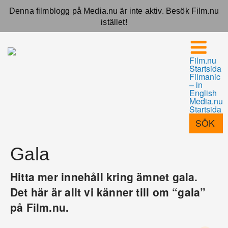
Denna filmblogg på Media.nu är inte aktiv. Besök Film.nu
istället!
Film.nu
Startsida
Filmanic
– in
English
Media.nu
Startsida
Gala
Hitta mer innehåll kring ämnet gala.
Det här är allt vi känner till om “gala”
på Film.nu.