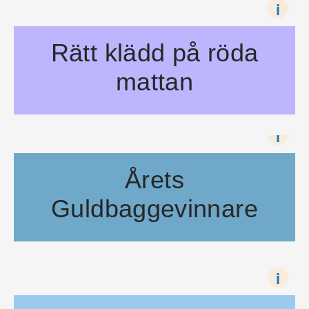
i
Rätt klädd på röda
mattan
Så här mitt i galasäsongen, mellan Golden Globe och Oscar
i
Årets
Guldbaggevinnare
Guldbaggarna för 2011 års bästa prestationer inom svensk film
i