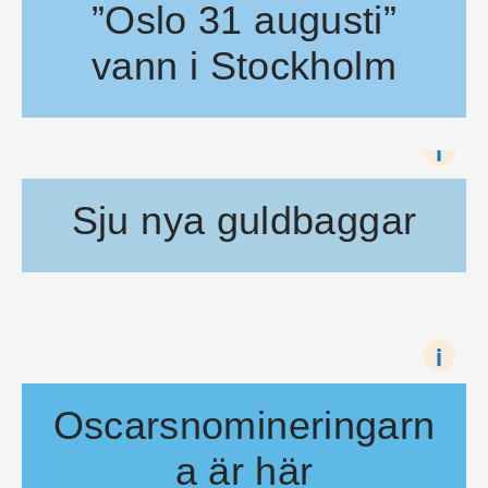
”Oslo 31 augusti”
vann i Stockholm
Årets Bronshäst för bästa film gick till ”Oslo 31 augusti” av 
i
Sju nya guldbaggar
Guldbaggegalan tar ett steg närmare Oscar och andra internat
i
Oscarsnomineringarn
a är här