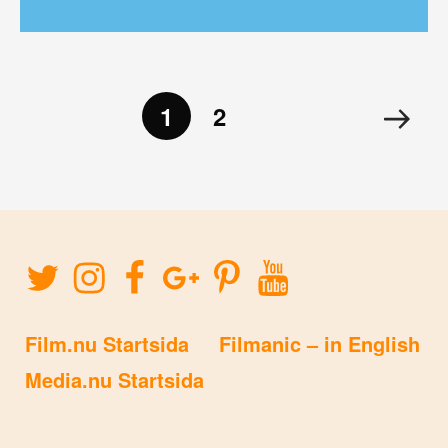
”True Grit” leder ligan med tio nomineringar medan ”The Socia
1
2
Film.nu Startsida
Filmanic – in English
Media.nu Startsida