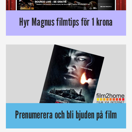
Hyr Magnus filmtips för 1 krona
Idag är det premiär för Film2home:s nya sajt. Vår recensent 
Prenumerera och bli bjuden på film
Du har väl inte missat vårt nyhetsbrev? Du som prenumererar 