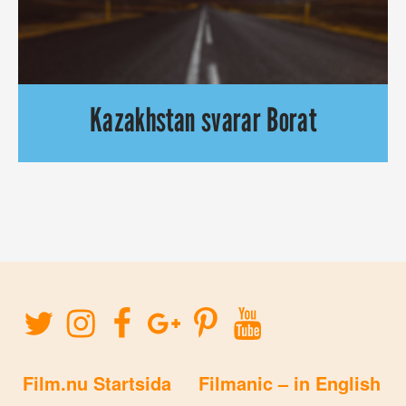
Kazakhstan svarar Borat
Nu svarar Kazakhstan på ”Borat” med en egen film. Borats bror
Film.nu Startsida
Filmanic – in English