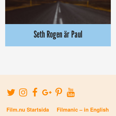
Seth Rogen är Paul
Den första officiella teasern för Greg Mottolas ”Paul” är här
Film.nu Startsida
Filmanic – in English