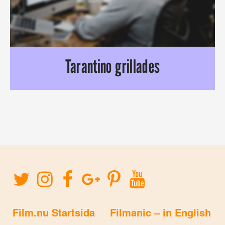
Tarantino grillades
Quentin Tarantino fick det hett om öronen häromdagen. Blev
Film.nu Startsida
Filmanic – in English