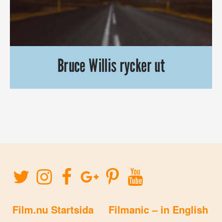
Bruce Willis rycker ut
Zach Galifianakis irriterar återigen en av sina gäster i webb
Film.nu Startsida
Filmanic – in English