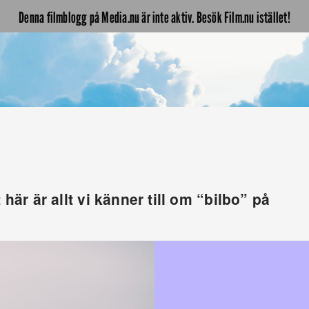
Denna filmblogg på Media.nu är inte aktiv. Besök Film.nu istället!
här är allt vi känner till om “bilbo” på