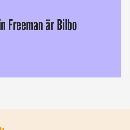
in Freeman är Bilbo
nu har filmbolaget New Line Cinema bekräftat att Martin Freeman
da