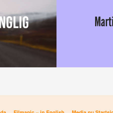
Mart
Det har ryktats i månader, men 
ida
Filmanic – in English
Media.nu Startsi