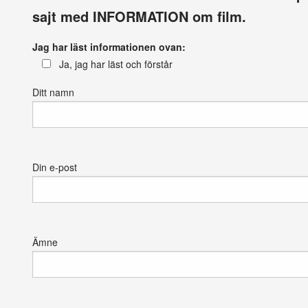
sajt med
INFORMATION
om film.
Jag har läst informationen ovan:
Ja, jag har läst och förstår
Ditt namn
Din e-post
Ämne