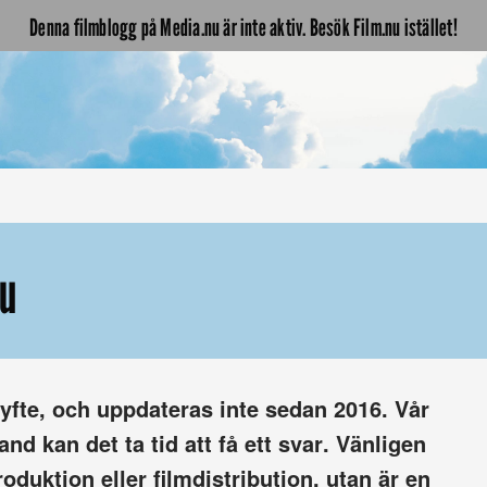
Denna filmblogg på Media.nu är inte aktiv. Besök Film.nu istället!
nu
syfte, och uppdateras inte sedan 2016. Vår
land kan det ta tid att få ett svar
. Vänligen
duktion eller filmdistribution, utan är en